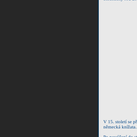
V 15. století se 
německá knížata. 
Po povýšení do st