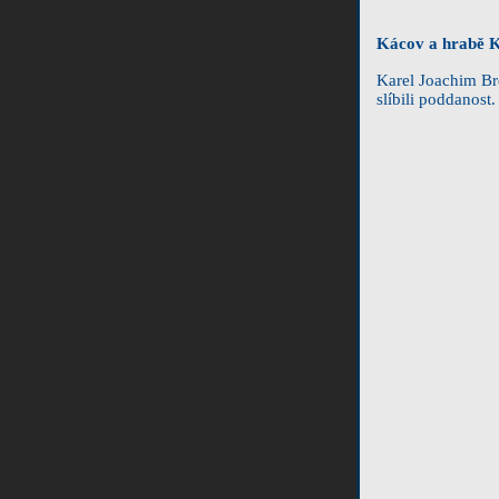
Kácov a hrabě 
Karel Joachim Br
slíbili poddanost.