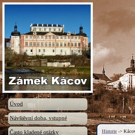
Úvod
Návštěvní doba, vstupné
Historie
-> Kácov
Často kladené otázky