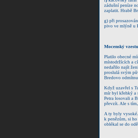
zádušní peníze n
zaplatit. Hrabě B
g) při prosazován
pivo ve mlýně u 
Mocenský vzestu
Platilo obecné m
místodržících a c
nedařilo najít že
proslulá svým pův
Bredovo odmítnu
Když uzavřel s Tu
mír byl křehký a 
Petra losovali a 
převzít. Ale s tí
A ty byly vysoké
k penězům, si ho 
oblékal se do od