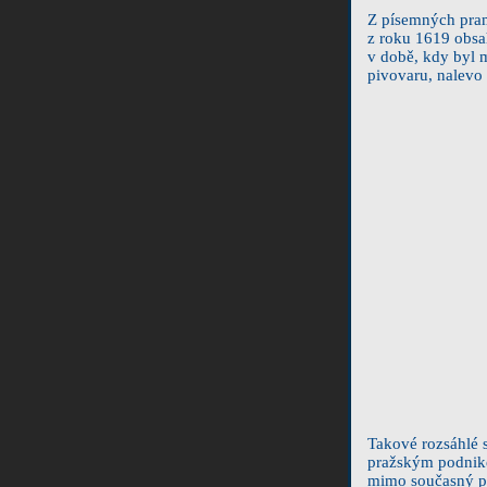
Z písemných pram
z roku 1619 obsa
v době, kdy byl 
pivovaru, nalevo
Takové rozsáhlé 
pražským podnike
mimo současný půd