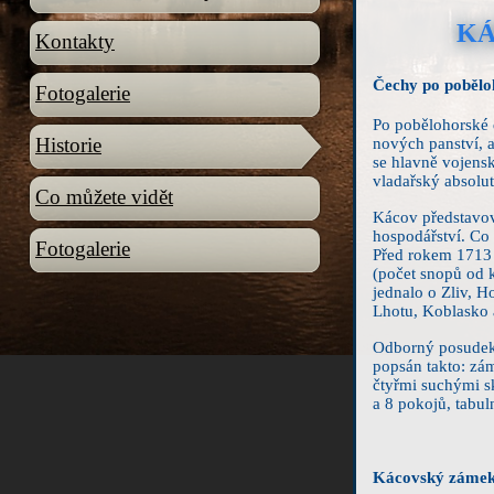
KÁ
Kontakty
Čechy po pobělo
Fotogalerie
Po pobělohorské d
Historie
nových panství, a
se hlavně vojensk
vladařský absolu
Co můžete vidět
Kácov představova
hospodářství. Co 
Fotogalerie
Před rokem 1713 
(počet snopů od 
jednalo o Zliv, H
Lhotu, Koblasko a
Odborný posudek S
popsán takto: zám
čtyřmi suchými sk
a 8 pokojů, tabuln
Kácovský zámek