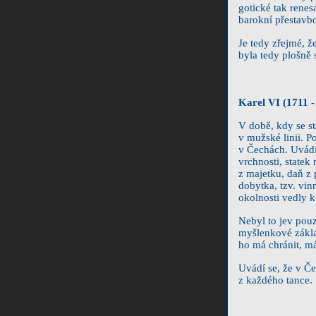
gotické tak rene
barokní přestavb
Je tedy zřejmé, 
byla tedy plošně
Karel VI (1711 -
V době, kdy se s
v mužské linii. P
v Čechách. Uvádí
vrchnosti, statek
z majetku, daň z
dobytka, tzv. vin
okolnosti vedly 
Nebyl to jev pouz
myšlenkové základ
ho má chránit, má
Uvádí se, že v Č
z každého tance.