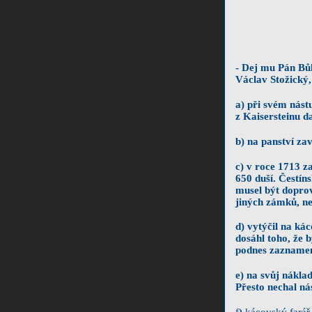
- Dej mu Pán Bů
Václav Stožický,
a) při svém nás
z Kaisersteinu d
b) na panství zav
c) v roce 1713 za
650 duší. Čestín
musel být doprov
jiných zámků, ne
d) vytýčil na k
dosáhl toho, že 
podnes zaznamen
e) na svůj nákla
Přesto nechal ná
f
)
kácovský farář 