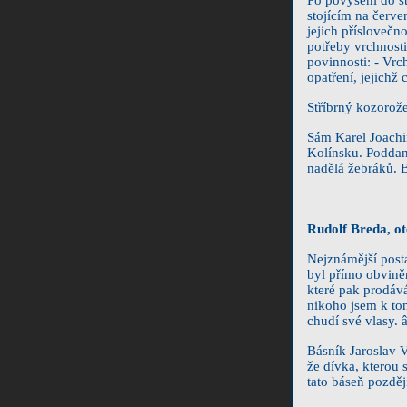
stojícím na červ
jejich příslovečn
potřeby vrchnosti
povinnosti: - Vrch
opatření, jejichž
Stříbrný kozorože
Sám Karel Joachi
Kolínsku. Poddaní
nadělá žebráků. 
Rudolf Breda, o
Nejznámější post
byl přímo obvině
které pak prodává
nikoho jsem k tom
chudí své vlasy. 
Básník Jaroslav V
že dívka, kterou 
tato báseň pozděj