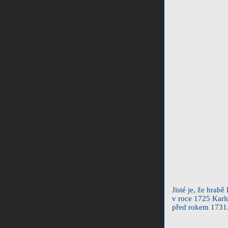
Jisté je, že hrab
v roce 1725 Karl
před rokem 1731.