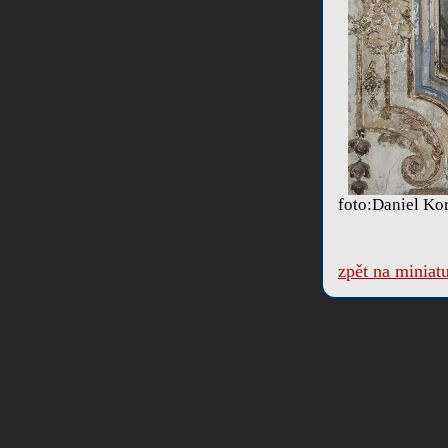
foto:Daniel Ko
zpět na miniat