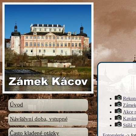
Rekon
Úvod
Zámek
Akce 
Návštěvní doba, vstupné
Kavár
Stálá 
Často kladené otázky
Fotogalerie
-> fot