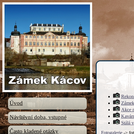
Rekon
Úvod
Zámek
Akce 
Kavár
Návštěvní doba, vstupné
Stálá 
Často kladené otázky
Fotogalerie
-> fot