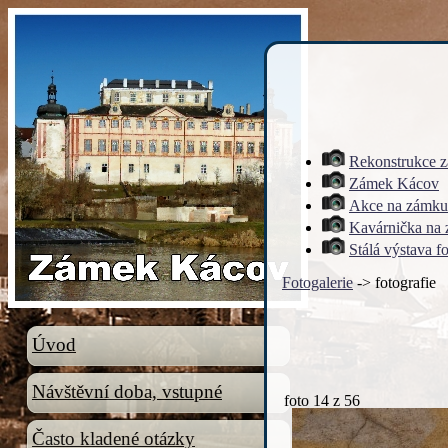
Rekonstrukce 
Zámek Kácov
Akce na zámku
Kavárnička na
Stálá výstava f
Fotogalerie
-> fotografie
Úvod
Návštěvní doba, vstupné
foto
14
z 56
Často kladené otázky