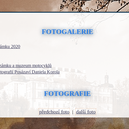
FOTOGALERIE
zámku 2020
 zámku a muzeum motocyklů
otografií Posázaví Daniela Korola
FOTOGRAFIE
předchozí foto
další foto
|