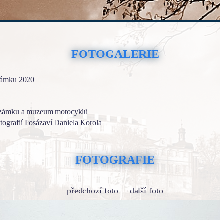
FOTOGALERIE
zámku 2020
 zámku a muzeum motocyklů
otografií Posázaví Daniela Korola
FOTOGRAFIE
předchozí foto
další foto
|