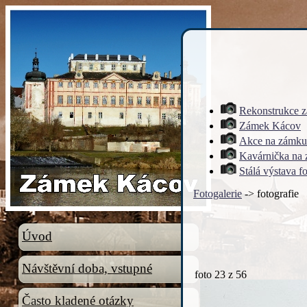
Rekonstrukce 
Zámek Kácov
Akce na zámku
Kavárnička na
Stálá výstava f
Fotogalerie
-> fotografie
Úvod
Návštěvní doba, vstupné
foto
23
z 56
Často kladené otázky