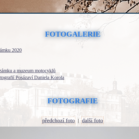
FOTOGALERIE
zámku 2020
 zámku a muzeum motocyklů
otografií Posázaví Daniela Korola
FOTOGRAFIE
předchozí foto
další foto
|