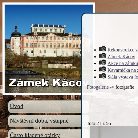
Rekonstrukce 
Zámek Kácov
Akce na zámku
Kavárnička na
Stálá výstava f
Fotogalerie
-> fotografie
Úvod
Návštěvní doba, vstupné
foto
21
z 56
Často kladené otázky