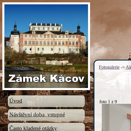
Fotogalerie
->
Ak
Úvod
foto
1
z 9
Návštěvní doba, vstupné
Často kladené otázky