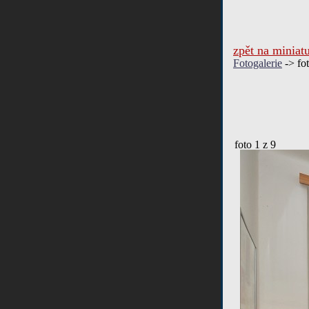
zpět na miniat
Fotogalerie
-> fot
foto
1
z 9